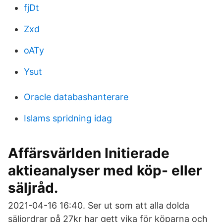
fjDt
Zxd
oATy
Ysut
Oracle databashanterare
Islams spridning idag
Affärsvärlden Initierade
aktieanalyser med köp- eller
säljråd.
2021-04-16 16:40. Ser ut som att alla dolda
säljordrar på 27kr har gett vika för köparna och