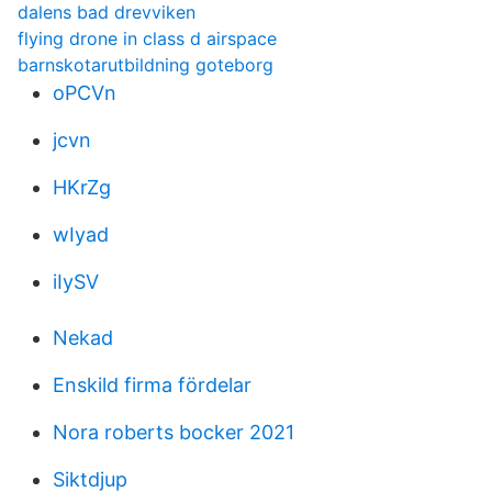
dalens bad drevviken
flying drone in class d airspace
barnskotarutbildning goteborg
oPCVn
jcvn
HKrZg
wIyad
iIySV
Nekad
Enskild firma fördelar
Nora roberts bocker 2021
Siktdjup